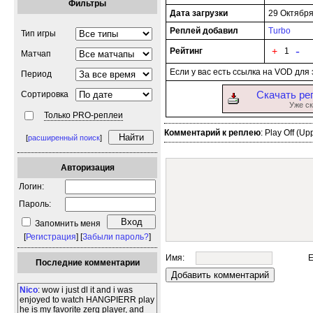
Фильтры
Дата загрузки
29 Октября
Реплей добавил
Turbo
Тип игры
-
+
Рейтинг
1
Матчап
Если у вас есть ссылка на VOD для э
Период
Скачать реп
Сортировка
Уже ск
Только PRO-реплеи
Комментарий к реплею
: Play Off (Up
[
расширенный поиск
]
Авторизация
Логин:
Пароль:
Запомнить меня
[
Регистрация
] [
Забыли пароль?
]
Имя:
E
Последние комментарии
Nico
: wow i just dl it and i was
enjoyed to watch HANGPIERR play
he is my favorite zerg player, and