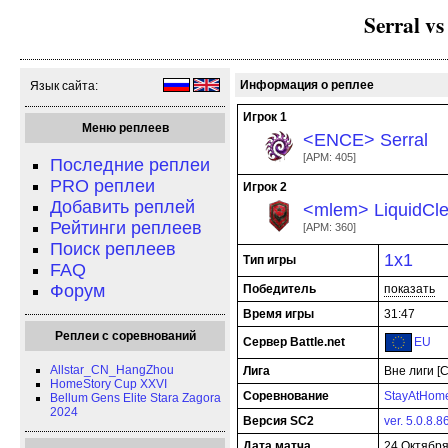
Serral v
Информация о реплее
Язык сайта:
Игрок 1
Меню реплеев
<ENCE>
Serral
[APM: 405]
Последние реплеи
PRO реплеи
Игрок 2
Добавить реплей
<mlem>
LiquidCl
Рейтинги реплеев
[APM: 360]
Поиск реплеев
1x1
Тип игры
FAQ
Форум
Победитель
показать
Время игры
31:47
Реплеи с соревнований
Сервер Battle.net
EU
Allstar_CN_HangZhou
Лига
Вне лиги [
HomeStory Cup XXVI
Соревнование
StayAtHome
Bellum Gens Elite Stara Zagora
2024
Версия SC2
ver. 5.0.8.
Дата матча
24 Октября