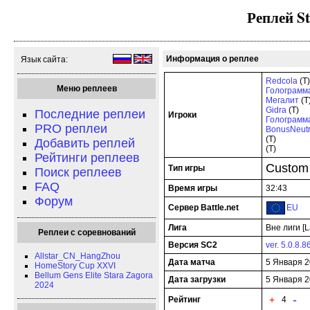
Реплей St
Информация о реплее
Язык сайта:
Redcola
(T)
Меню реплеев
Голограмм
Мегалит
(T
Gidra
(T)
Последние реплеи
Игроки
Голограмм
PRO реплеи
BonusNeutr
(T)
Добавить реплей
(T)
Рейтинги реплеев
Custom
Тип игры
Поиск реплеев
FAQ
Время игры
32:43
Форум
Сервер Battle.net
EU
Лига
Вне лиги [
Реплеи с соревнований
Версия SC2
ver. 5.0.8.
Allstar_CN_HangZhou
Дата матча
5 Января 2
HomeStory Cup XXVI
Bellum Gens Elite Stara Zagora
Дата загрузки
5 Января 2
2024
-
+
Рейтинг
4