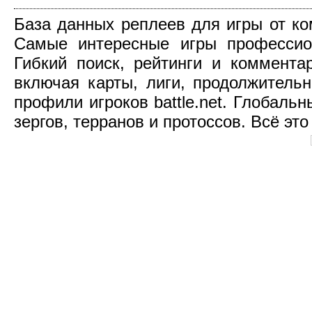
База данных реплеев для игры от компа
Самые интересные игры профессио
Гибкий поиск, рейтинги и коммент
включая карты, лиги, продолжительн
профили игроков battle.net. Глобаль
зергов, терранов и протоссов. Всё это