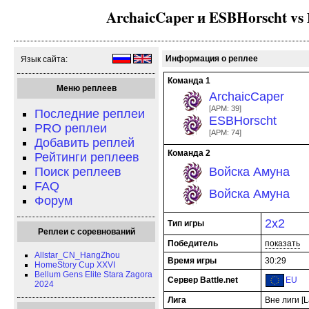
ArchaicCaper и ESBHorscht vs
Информация о реплее
Язык сайта:
Команда 1
Меню реплеев
ArchaicCaper
[APM: 39]
Последние реплеи
ESBHorscht
PRO реплеи
[APM: 74]
Добавить реплей
Команда 2
Рейтинги реплеев
Поиск реплеев
Войска Амуна
FAQ
Войска Амуна
Форум
2x2
Тип игры
Реплеи с соревнований
Победитель
показать
Allstar_CN_HangZhou
Время игры
30:29
HomeStory Cup XXVI
Bellum Gens Elite Stara Zagora
Сервер Battle.net
EU
2024
Лига
Вне лиги [