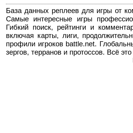
База данных реплеев для игры от компа
Самые интересные игры профессио
Гибкий поиск, рейтинги и коммент
включая карты, лиги, продолжительн
профили игроков battle.net. Глобаль
зергов, терранов и протоссов. Всё это