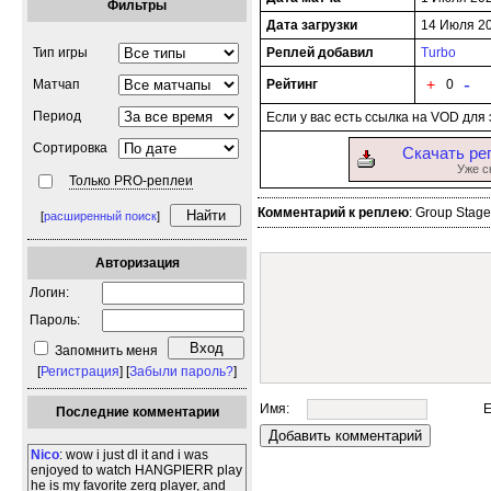
Фильтры
Дата загрузки
14 Июля 20
Тип игры
Реплей добавил
Turbo
-
+
Матчап
Рейтинг
0
Период
Если у вас есть ссылка на VOD для э
Сортировка
Скачать реп
Уже с
Только PRO-реплеи
Комментарий к реплею
: Group Stage
[
расширенный поиск
]
Авторизация
Логин:
Пароль:
Запомнить меня
[
Регистрация
] [
Забыли пароль?
]
Имя:
E
Последние комментарии
Nico
: wow i just dl it and i was
enjoyed to watch HANGPIERR play
he is my favorite zerg player, and