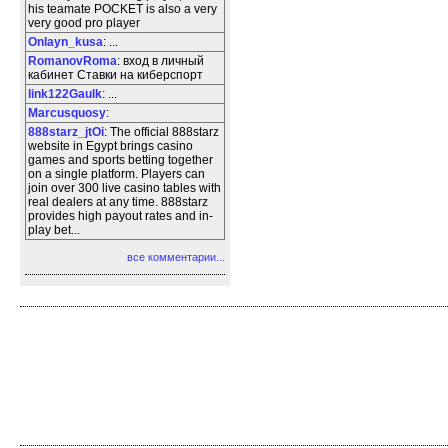
his teamate POCKET is also a very
very good pro player
Onlayn_kusa
: ...
RomanovRoma
: вход в личный
кабинет Ставки на киберспорт
link122Gaulk
: ...
Marcusquosy
:
888starz_jtOi
: The official 888starz
website in Egypt brings casino
games and sports betting together
on a single platform. Players can
join over 300 live casino tables with
real dealers at any time. 888starz
provides high payout rates and in-
play bet...
все комментарии...