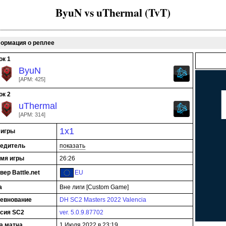
ByuN vs uThermal (TvT)
ормация о реплее
ок 1
ByuN
[APM: 425]
ок 2
uThermal
[APM: 314]
1x1
 игры
едитель
показать
мя игры
26:26
вер Battle.net
EU
а
Вне лиги [Custom Game]
евнование
DH SC2 Masters 2022 Valencia
сия SC2
ver. 5.0.9.87702
а матча
1 Июля 2022 в 23:19