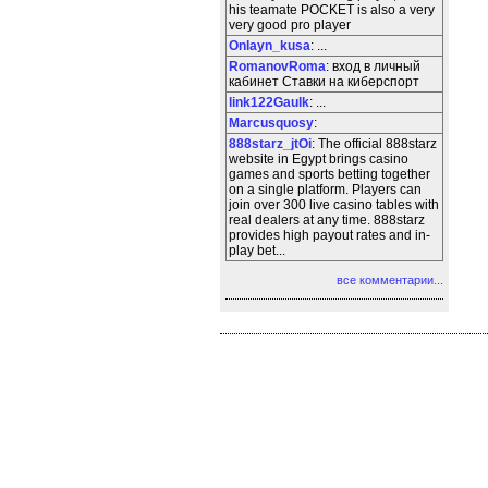
his teamate POCKET is also a very
very good pro player
Onlayn_kusa
: ...
RomanovRoma
: вход в личный
кабинет Ставки на киберспорт
link122Gaulk
: ...
Marcusquosy
:
888starz_jtOi
: The official 888starz
website in Egypt brings casino
games and sports betting together
on a single platform. Players can
join over 300 live casino tables with
real dealers at any time. 888starz
provides high payout rates and in-
play bet...
все комментарии...