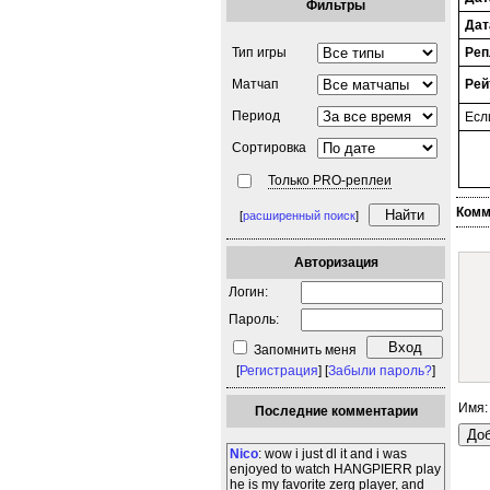
Фильтры
Дат
Тип игры
Реп
Матчап
Рей
Период
Есл
Сортировка
Только PRO-реплеи
Комм
[
расширенный поиск
]
Авторизация
Логин:
Пароль:
Запомнить меня
[
Регистрация
] [
Забыли пароль?
]
Имя:
Последние комментарии
Nico
: wow i just dl it and i was
enjoyed to watch HANGPIERR play
he is my favorite zerg player, and