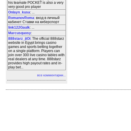
his teamate POCKET is also a very
very good pro player
Onlayn_kusa
: ...
RomanovRoma
: вход в личный
кабинет Ставки на киберспорт
link122Gaulk
: ...
Marcusquosy
:
888starz_jtOi
: The official 888starz
website in Egypt brings casino
games and sports betting together
on a single platform. Players can
join over 300 live casino tables with
real dealers at any time. 888starz
provides high payout rates and in-
play bet...
все комментарии...