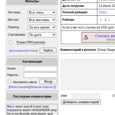
Фильтры
Дата загрузки
14 Июля 20
Тип игры
Реплей добавил
Turbo
-
+
Матчап
Рейтинг
1
Период
Если у вас есть ссылка на VOD для э
Сортировка
Скачать ре
Уже ск
Только PRO-реплеи
Комментарий к реплею
: Group Stage
[
расширенный поиск
]
Авторизация
Логин:
Пароль:
Запомнить меня
[
Регистрация
] [
Забыли пароль?
]
Имя:
E
Последние комментарии
Nico
: wow i just dl it and i was
enjoyed to watch HANGPIERR play
he is my favorite zerg player, and