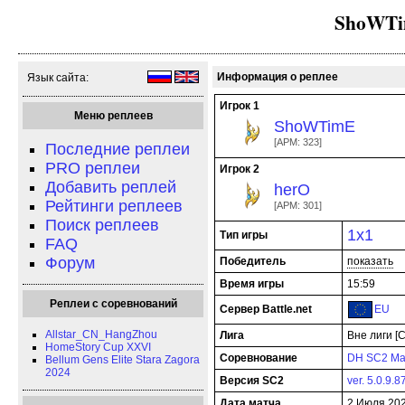
ShoWTim
Информация о реплее
Язык сайта:
Игрок 1
Меню реплеев
ShoWTimE
[APM: 323]
Последние реплеи
PRO реплеи
Игрок 2
Добавить реплей
herO
Рейтинги реплеев
[APM: 301]
Поиск реплеев
1x1
Тип игры
FAQ
Форум
Победитель
показать
Время игры
15:59
Реплеи с соревнований
Сервер Battle.net
EU
Allstar_CN_HangZhou
Лига
Вне лиги [
HomeStory Cup XXVI
Соревнование
DH SC2 Mas
Bellum Gens Elite Stara Zagora
2024
Версия SC2
ver. 5.0.9.
Дата матча
2 Июля 202