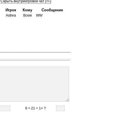
Скрыть внутриигровой чат [+/-]
Игрок
Кому
Сообщение
Astrea
Всем
WW
6 + 21 + 1= ?