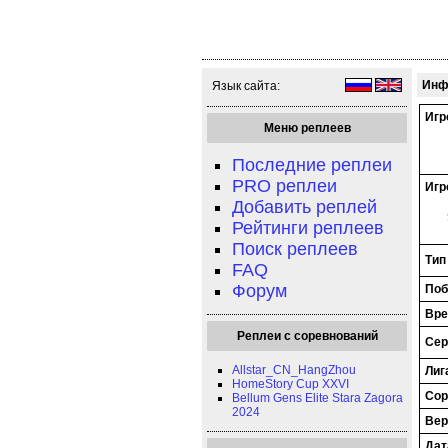
Инф
Язык сайта:
Игр
Меню реплеев
Последние реплеи
PRO реплеи
Игр
Добавить реплей
Рейтинги реплеев
Поиск реплеев
Тип
FAQ
Форум
Поб
Вре
Реплеи с соревнований
Сер
Allstar_CN_HangZhou
Лиг
HomeStory Cup XXVI
Сор
Bellum Gens Elite Stara Zagora
2024
Вер
Дат