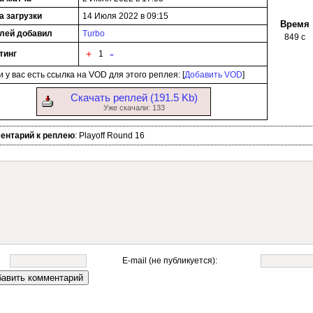
а загрузки
14 Июля 2022 в 09:15
Время
лей добавил
Turbo
849 с
-
+
тинг
1
и у вас есть ссылка на VOD для этого реплея: [
Добавить VOD
]
Скачать реплей (191.5 Kb)
Уже скачали: 133
ентарий к реплею
: Playoff Round 16
E-mail (не публикуется):