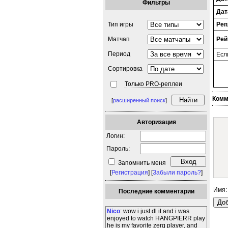
Фильтры
Дат
Тип игры
Реп
Матчап
Рей
Период
Есл
Сортировка
Только PRO-реплеи
Комм
[
расширенный поиск
]
Авторизация
Логин:
Пароль:
Запомнить меня
[
Регистрация
] [
Забыли пароль?
]
Имя:
Последние комментарии
Nico
: wow i just dl it and i was
enjoyed to watch HANGPIERR play
he is my favorite zerg player, and