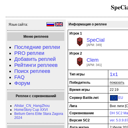
SpeCia
Информация о реплее
Язык сайта:
Игрок 1
Меню реплеев
SpeCial
[APM: 349]
Последние реплеи
PRO реплеи
Игрок 2
Добавить реплей
Clem
Рейтинги реплеев
[APM: 341]
Поиск реплеев
1x1
Тип игры
FAQ
Форум
Победитель
показать
Время игры
22:19
Реплеи с соревнований
Сервер Battle.net
EU
Allstar_CN_HangZhou
Лига
Вне лиги [
HomeStory Cup XXVI
Соревнование
DH SC2 Mas
Bellum Gens Elite Stara Zagora
2024
Версия SC2
ver. 5.0.9.
Дата матча
2 Июля 202