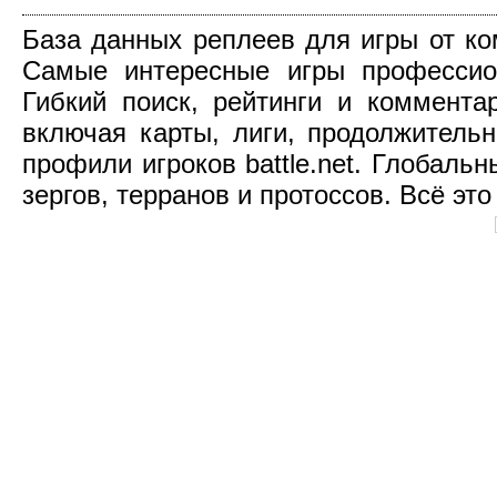
База данных реплеев для игры от компа
Самые интересные игры профессио
Гибкий поиск, рейтинги и коммент
включая карты, лиги, продолжительн
профили игроков battle.net. Глобаль
зергов, терранов и протоссов. Всё это