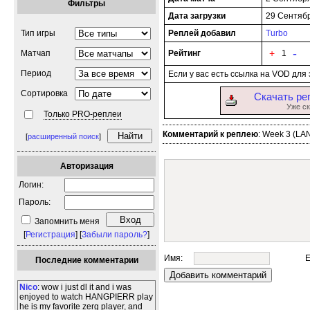
Фильтры
Дата загрузки
29 Сентябр
Тип игры
Реплей добавил
Turbo
-
+
Матчап
Рейтинг
1
Период
Если у вас есть ссылка на VOD для э
Сортировка
Скачать реп
Уже ск
Только PRO-реплеи
Комментарий к реплею
: Week 3 (LA
[
расширенный поиск
]
Авторизация
Логин:
Пароль:
Запомнить меня
[
Регистрация
] [
Забыли пароль?
]
Имя:
E
Последние комментарии
Nico
: wow i just dl it and i was
enjoyed to watch HANGPIERR play
he is my favorite zerg player, and