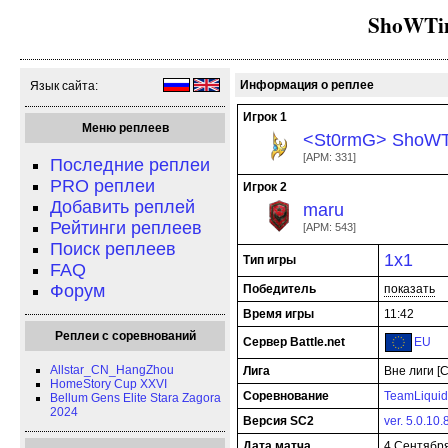
ShoWTim
Информация о реплее
Язык сайта:
Игрок 1
Меню реплеев
<St0rmG>
ShoW
[APM: 331]
Последние реплеи
PRO реплеи
Игрок 2
Добавить реплей
maru
Рейтинги реплеев
[APM: 543]
Поиск реплеев
1x1
Тип игры
FAQ
Форум
Победитель
показать
Время игры
11:42
Реплеи с соревнований
Сервер Battle.net
EU
Allstar_CN_HangZhou
Лига
Вне лиги [
HomeStory Cup XXVI
Соревнование
TeamLiquid
Bellum Gens Elite Stara Zagora
2024
Версия SC2
ver. 5.0.10
Дата матча
4 Сентября