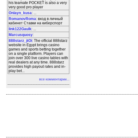
his teamate POCKET is also a very
very good pro player
Onlayn_kusa
: ...
RomanovRoma
: вход в личный
кабинет Ставки на киберспорт
link122Gaulk
: ...
Marcusquosy
:
888starz_jtOi
: The official 888starz
website in Egypt brings casino
games and sports betting together
on a single platform. Players can
join over 300 live casino tables with
real dealers at any time. 888starz
provides high payout rates and in-
play bet...
все комментарии...