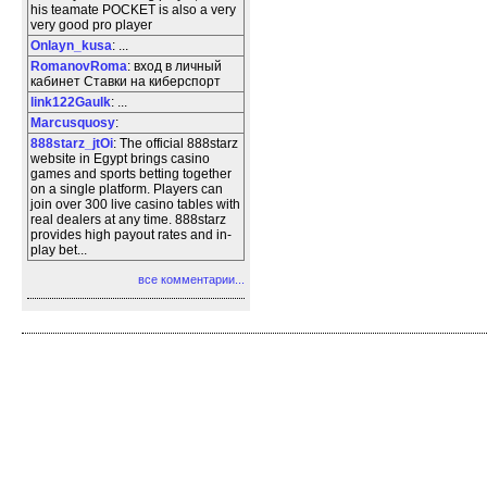
his teamate POCKET is also a very
very good pro player
Onlayn_kusa
: ...
RomanovRoma
: вход в личный
кабинет Ставки на киберспорт
link122Gaulk
: ...
Marcusquosy
:
888starz_jtOi
: The official 888starz
website in Egypt brings casino
games and sports betting together
on a single platform. Players can
join over 300 live casino tables with
real dealers at any time. 888starz
provides high payout rates and in-
play bet...
все комментарии...