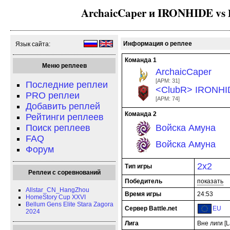
ArchaicCaper и IRONHIDE vs 
Информация о реплее
Язык сайта:
Команда 1
Меню реплеев
ArchaicCaper
[APM: 31]
Последние реплеи
<ClubR>
IRONHI
PRO реплеи
[APM: 74]
Добавить реплей
Команда 2
Рейтинги реплеев
Поиск реплеев
Войска Амуна
FAQ
Войска Амуна
Форум
2x2
Тип игры
Реплеи с соревнований
Победитель
показать
Allstar_CN_HangZhou
Время игры
24:53
HomeStory Cup XXVI
Bellum Gens Elite Stara Zagora
Сервер Battle.net
EU
2024
Лига
Вне лиги [