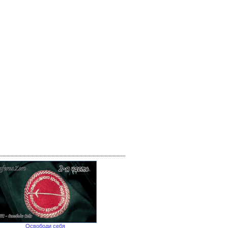
Освободи себя