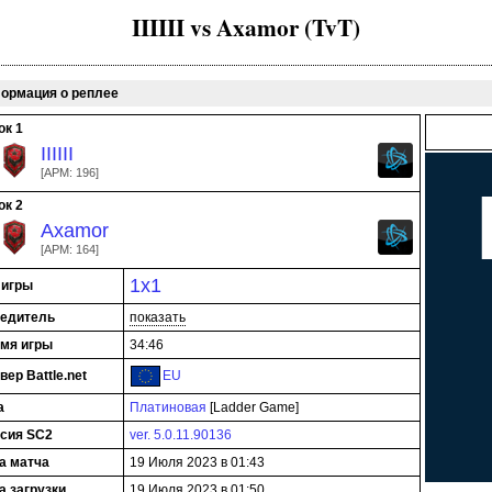
IIIIII vs Axamor (TvT)
ормация о реплее
ок 1
IIIIII
[APM: 196]
ок 2
Axamor
[APM: 164]
1x1
 игры
едитель
показать
мя игры
34:46
вер Battle.net
EU
а
Платиновая
[Ladder Game]
сия SC2
ver. 5.0.11.90136
а матча
19 Июля 2023 в 01:43
а загрузки
19 Июля 2023 в 01:50