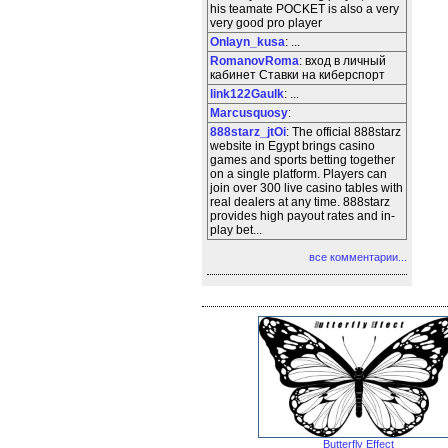
his teamate POCKET is also a very
very good pro player
Onlayn_kusa
: ...
RomanovRoma
: вход в личный
кабинет Ставки на киберспорт
link122Gaulk
: ...
Marcusquosy
:
888starz_jtOi
: The official 888starz
website in Egypt brings casino
games and sports betting together
on a single platform. Players can
join over 300 live casino tables with
real dealers at any time. 888starz
provides high payout rates and in-
play bet...
все комментарии...
Butterfly Effect