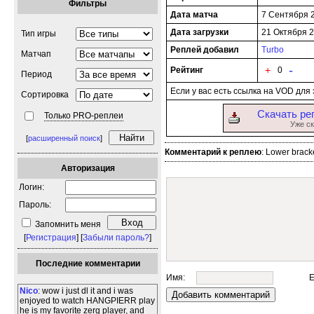
Фильтры
Дата матча
7 Сентября 2
Дата загрузки
21 Октября 2
Тип игры
Реплей добавил
Turbo
Матчап
-
+
Рейтинг
0
Период
Если у вас есть ссылка на VOD для э
Сортировка
Скачать реп
Только PRO-реплеи
Уже ск
[
расширенный поиск
]
Комментарий к реплею
: Lower brack
Авторизация
Логин:
Пароль:
Запомнить меня
[
Регистрация
] [
Забыли пароль?
]
Последние комментарии
Имя:
E
Nico
: wow i just dl it and i was
enjoyed to watch HANGPIERR play
he is my favorite zerg player, and