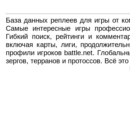
База данных реплеев для игры от компа
Самые интересные игры профессио
Гибкий поиск, рейтинги и коммент
включая карты, лиги, продолжительн
профили игроков battle.net. Глобаль
зергов, терранов и протоссов. Всё это