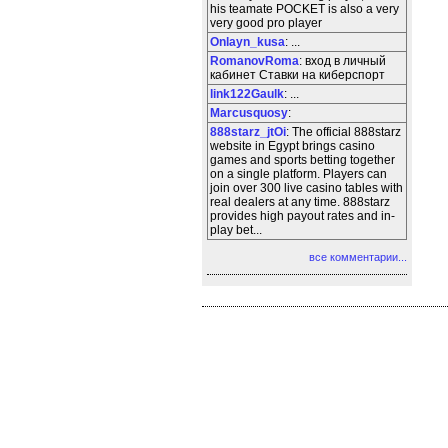
his teamate POCKET is also a very
very good pro player
Onlayn_kusa
: ...
RomanovRoma
: вход в личный
кабинет Ставки на киберспорт
link122Gaulk
: ...
Marcusquosy
:
888starz_jtOi
: The official 888starz
website in Egypt brings casino
games and sports betting together
on a single platform. Players can
join over 300 live casino tables with
real dealers at any time. 888starz
provides high payout rates and in-
play bet...
все комментарии...