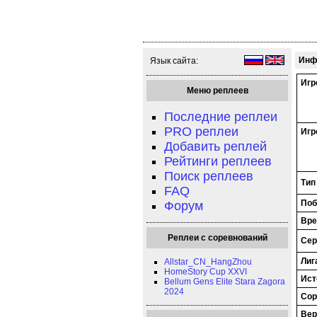
Инф
Язык сайта:
Игр
Меню реплеев
Последние реплеи
PRO реплеи
Игр
Добавить реплей
Рейтинги реплеев
Поиск реплеев
Тип
FAQ
Поб
Форум
Вре
Реплеи с соревнований
Сер
Лиг
Allstar_CN_HangZhou
HomeStory Cup XXVI
Ист
Bellum Gens Elite Stara Zagora
2024
Сор
Вер