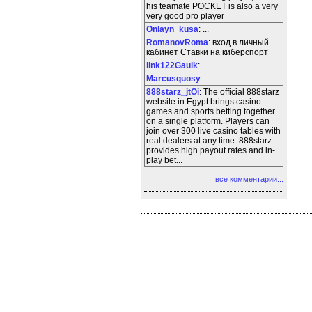
his teamate POCKET is also a very
very good pro player
Onlayn_kusa
: ...
RomanovRoma
: вход в личный
кабинет Ставки на киберспорт
link122Gaulk
: ...
Marcusquosy
:
888starz_jtOi
: The official 888starz
website in Egypt brings casino
games and sports betting together
on a single platform. Players can
join over 300 live casino tables with
real dealers at any time. 888starz
provides high payout rates and in-
play bet...
все комментарии...