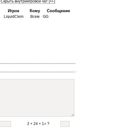
Скрыть внутриигровой чат [+/-]
Игрок
Кому
Сообщение
LiquidClem
Всем
GG
2 + 24 + 1= ?