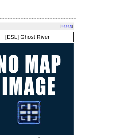
[
Назад
]
[ESL] Ghost River