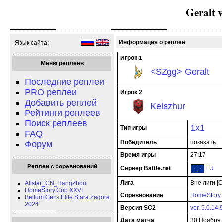
Geralt 
Информация о реплее
Язык сайта:
Игрок 1
Меню реплеев
<SZgg>
Geralt
Последние реплеи
PRO реплеи
Игрок 2
Добавить реплей
Kelazhur
Рейтинги реплеев
Поиск реплеев
1x1
Тип игры
FAQ
Победитель
показать
Форум
Время игры
27:17
Реплеи с соревнований
Сервер Battle.net
EU
Лига
Вне лиги [
Allstar_CN_HangZhou
HomeStory Cup XXVI
Соревнование
HomeStory
Bellum Gens Elite Stara Zagora
2024
Версия SC2
ver. 5.0.14
Дата матча
30 Ноября 