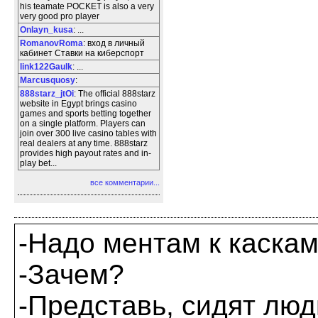
his teamate POCKET is also a very
very good pro player
Onlayn_kusa
: ...
RomanovRoma
: вход в личный
кабинет Ставки на киберспорт
link122Gaulk
: ...
Marcusquosy
:
888starz_jtOi
: The official 888starz
website in Egypt brings casino
games and sports betting together
on a single platform. Players can
join over 300 live casino tables with
real dealers at any time. 888starz
provides high payout rates and in-
play bet...
все комментарии...
-Надо ментам к каскам
-Зачем?
-Представь, сидят люди