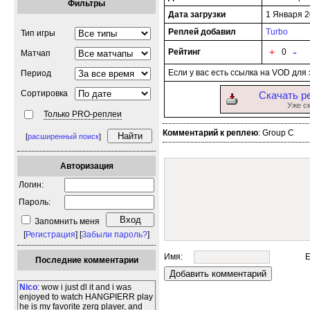
Фильтры
Дата загрузки
1 Января 2
Реплей добавил
Turbo
Тип игры
-
+
Рейтинг
0
Матчап
Если у вас есть ссылка на VOD для э
Период
Сортировка
Скачать ре
Уже ск
Только PRO-реплеи
Комментарий к реплею
: Group C
[
расширенный поиск
]
Авторизация
Логин:
Пароль:
Запомнить меня
[
Регистрация
] [
Забыли пароль?
]
Имя:
E
Последние комментарии
Nico
: wow i just dl it and i was
enjoyed to watch HANGPIERR play
he is my favorite zerg player, and