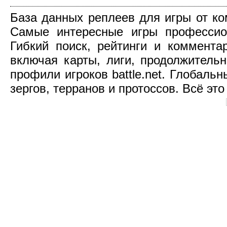
База данных реплеев для игры от компа
Самые интересные игры профессио
Гибкий поиск, рейтинги и коммент
включая карты, лиги, продолжительн
профили игроков battle.net. Глобаль
зергов, терранов и протоссов. Всё это