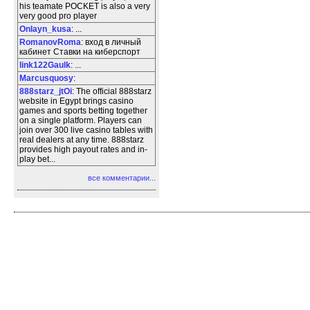
his teamate POCKET is also a very
very good pro player
Onlayn_kusa
: ...
RomanovRoma
: вход в личный
кабинет Ставки на киберспорт
link122Gaulk
: ...
Marcusquosy
:
888starz_jtOi
: The official 888starz
website in Egypt brings casino
games and sports betting together
on a single platform. Players can
join over 300 live casino tables with
real dealers at any time. 888starz
provides high payout rates and in-
play bet...
все комментарии...