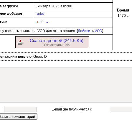
а загрузки
1 Января 2025 в 05:00
Время
лей добавил
Turbo
1470 с
-
+
тинг
0
и у вас есть ссылка на VOD для этого реплея: [
Добавить VOD
]
Скачать реплей (241.5 Kb)
Уже скачали: 148
ентарий к реплею
: Group D
E-mail (не публикуется):