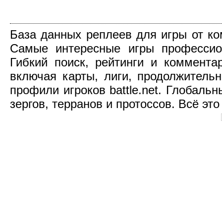
База данных реплеев для игры от компа
Самые интересные игры профессио
Гибкий поиск, рейтинги и коммент
включая карты, лиги, продолжительн
профили игроков battle.net. Глобаль
зергов, терранов и протоссов. Всё это