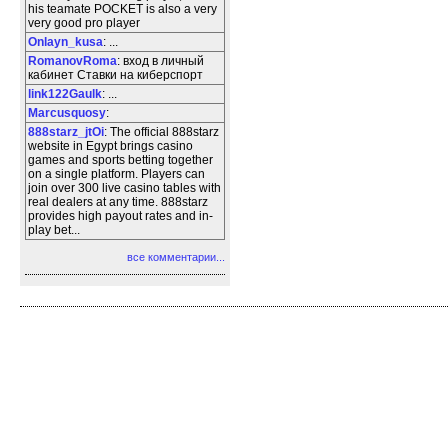
his teamate POCKET is also a very
very good pro player
Onlayn_kusa
: ...
RomanovRoma
: вход в личный
кабинет Ставки на киберспорт
link122Gaulk
: ...
Marcusquosy
:
888starz_jtOi
: The official 888starz
website in Egypt brings casino
games and sports betting together
on a single platform. Players can
join over 300 live casino tables with
real dealers at any time. 888starz
provides high payout rates and in-
play bet...
все комментарии...