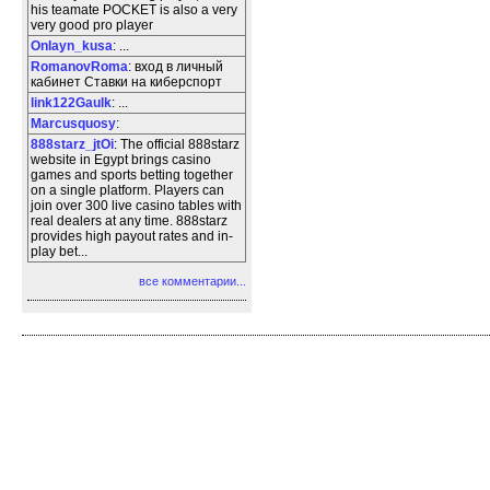
his teamate POCKET is also a very
very good pro player
Onlayn_kusa
: ...
RomanovRoma
: вход в личный
кабинет Ставки на киберспорт
link122Gaulk
: ...
Marcusquosy
:
888starz_jtOi
: The official 888starz
website in Egypt brings casino
games and sports betting together
on a single platform. Players can
join over 300 live casino tables with
real dealers at any time. 888starz
provides high payout rates and in-
play bet...
все комментарии...