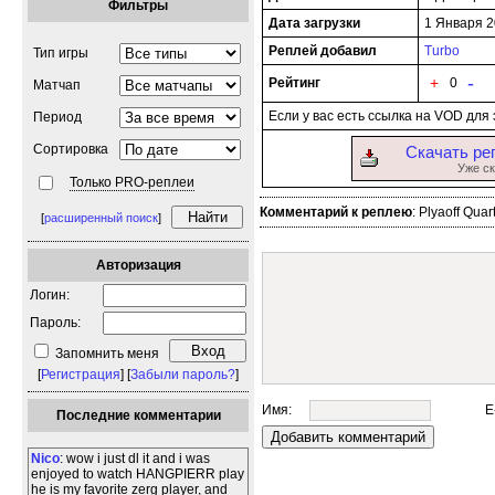
Фильтры
Дата загрузки
1 Января 2
Реплей добавил
Turbo
Тип игры
-
+
Рейтинг
0
Матчап
Если у вас есть ссылка на VOD для э
Период
Сортировка
Скачать реп
Уже ск
Только PRO-реплеи
Комментарий к реплею
: Plyaoff Quar
[
расширенный поиск
]
Авторизация
Логин:
Пароль:
Запомнить меня
[
Регистрация
] [
Забыли пароль?
]
Имя:
E
Последние комментарии
Nico
: wow i just dl it and i was
enjoyed to watch HANGPIERR play
he is my favorite zerg player, and