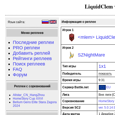
LiquidClem 
Информация о реплее
Язык сайта:
Игрок 1
Меню реплеев
<mlem>
LiquidCl
Последние реплеи
PRO реплеи
Игрок 2
Добавить реплей
SZNightMare
Рейтинги реплеев
Поиск реплеев
1x1
Тип игры
FAQ
Победитель
показать
Форум
Время игры
9:31
Реплеи с соревнований
Сервер Battle.net
EU
Лига
Вне лиги [
Allstar_CN_HangZhou
HomeStory Cup XXVI
Соревнование
HomeStory
Bellum Gens Elite Stara Zagora
2024
Версия SC2
ver. 5.0.14
Дата матча
1 Декабря 