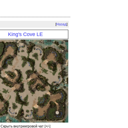
[
Назад
]
King's Cove LE
Скрыть внутриигровой чат [+/-]