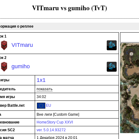
VITmaru vs gumiho (TvT)
ормация о реплее
ок 1
VITmaru
ок 2
gumiho
1x1
 игры
едитель
показать
мя игры
34:02
вер Battle.net
EU
а
Вне лиги [Custom Game]
евнование
HomeStory Cup XXVI
сия SC2
ver. 5.0.14.93272
а матча
1 Декабря 2024 в 20:01