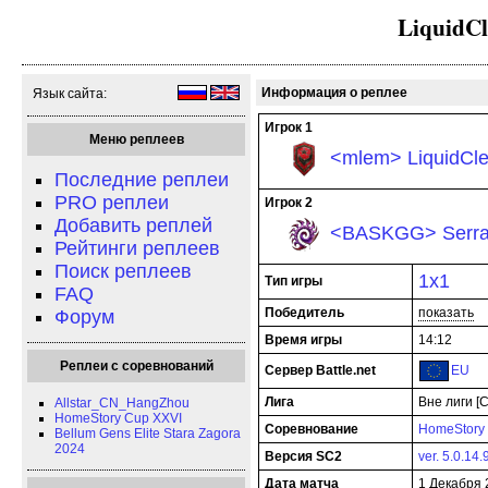
LiquidCl
Информация о реплее
Язык сайта:
Игрок 1
Меню реплеев
<mlem>
LiquidCl
Последние реплеи
PRO реплеи
Игрок 2
Добавить реплей
<BASKGG>
Serra
Рейтинги реплеев
Поиск реплеев
1x1
Тип игры
FAQ
Победитель
показать
Форум
Время игры
14:12
Реплеи с соревнований
Сервер Battle.net
EU
Лига
Вне лиги [
Allstar_CN_HangZhou
HomeStory Cup XXVI
Соревнование
HomeStory
Bellum Gens Elite Stara Zagora
2024
Версия SC2
ver. 5.0.14
Дата матча
1 Декабря 