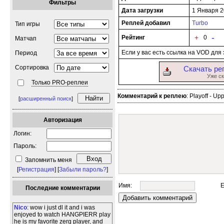
Фильтры
Дата загрузки
1 Января 2
Реплей добавил
Turbo
Тип игры
-
+
Рейтинг
0
Матчап
Если у вас есть ссылка на VOD для э
Период
Сортировка
Скачать реп
Уже ск
Только PRO-реплеи
Комментарий к реплею
: Playoff - Up
[
расширенный поиск
]
Авторизация
Логин:
Пароль:
Запомнить меня
[
Регистрация
] [
Забыли пароль?
]
Имя:
E
Последние комментарии
Nico
: wow i just dl it and i was
enjoyed to watch HANGPIERR play
he is my favorite zerg player, and