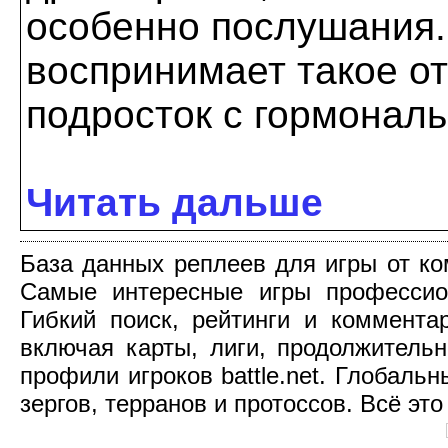
особенно послушания.
воспринимает такое о
подросток с гормональ
Читать дальше
База данных реплеев для игры от компа
Самые интересные игры профессио
Гибкий поиск, рейтинги и коммент
включая карты, лиги, продолжительн
профили игроков battle.net. Глобаль
зергов, терранов и протоссов. Всё это