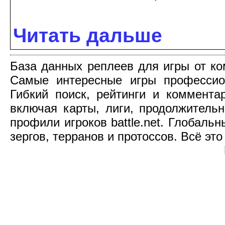
Читать дальше
База данных реплеев для игры от компа
Самые интересные игры профессио
Гибкий поиск, рейтинги и коммент
включая карты, лиги, продолжительн
профили игроков battle.net. Глобаль
зергов, терранов и протоссов. Всё это