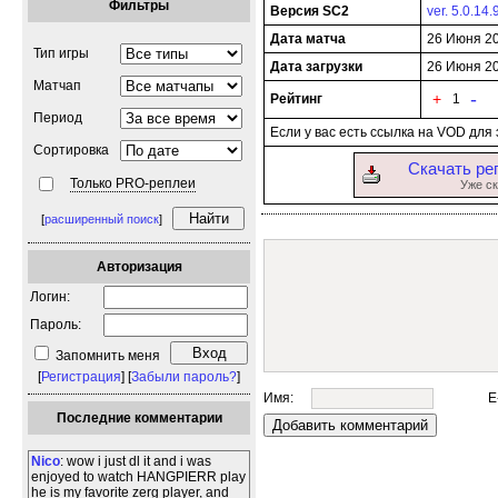
Фильтры
Версия SC2
ver. 5.0.14
Дата матча
26 Июня 20
Тип игры
Дата загрузки
26 Июня 20
Матчап
-
+
Рейтинг
1
Период
Если у вас есть ссылка на VOD для э
Сортировка
Скачать реп
Только PRO-реплеи
Уже ск
[
расширенный поиск
]
Авторизация
Логин:
Пароль:
Запомнить меня
[
Регистрация
] [
Забыли пароль?
]
Имя:
E
Последние комментарии
Nico
: wow i just dl it and i was
enjoyed to watch HANGPIERR play
he is my favorite zerg player, and