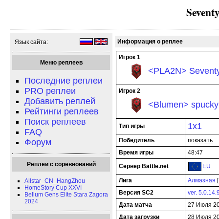
Seventy
Информация о реплее
Язык сайта:
Игрок 1
Меню реплеев
<PLA2N>
Sevent
Последние реплеи
PRO реплеи
Игрок 2
Добавить реплей
<Blumen>
spucky
Рейтинги реплеев
Поиск реплеев
1x1
Тип игры
FAQ
Победитель
показать
Форум
Время игры
48:47
Реплеи с соревнований
Сервер Battle.net
EU
Лига
Алмазная
[
Allstar_CN_HangZhou
HomeStory Cup XXVI
Версия SC2
ver. 5.0.14
Bellum Gens Elite Stara Zagora
2024
Дата матча
27 Июля 20
Дата загрузки
28 Июля 20