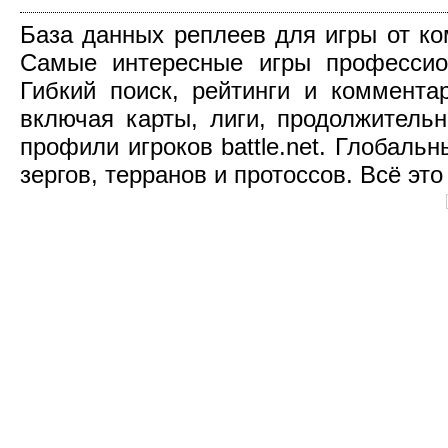
База данных реплеев для игры от компа
Самые интересные игры профессио
Гибкий поиск, рейтинги и коммент
включая карты, лиги, продолжительн
профили игроков battle.net. Глобаль
зергов, терранов и протоссов. Всё это