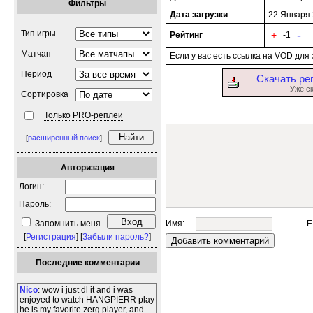
Фильтры
Дата загрузки
22 Января 
-
Тип игры
+
Рейтинг
-1
Матчап
Если у вас есть ссылка на VOD для э
Период
Скачать реп
Уже ск
Сортировка
Только PRO-реплеи
[
расширенный поиск
]
Авторизация
Логин:
Пароль:
Запомнить меня
Имя:
E
[
Регистрация
] [
Забыли пароль?
]
Последние комментарии
Nico
: wow i just dl it and i was
enjoyed to watch HANGPIERR play
he is my favorite zerg player, and