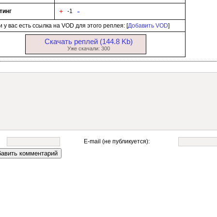
-
+
тинг
-1
и у вас есть ссылка на VOD для этого реплея: [
Добавить VOD
]
Скачать реплей (144.8 Kb)
Уже скачали: 300
E-mail (не публикуется):