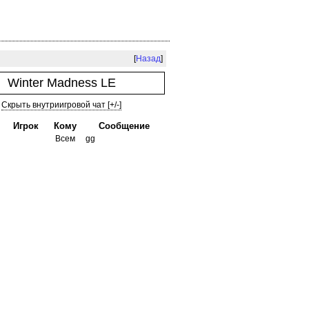
[
Назад
]
Winter Madness LE
Скрыть внутриигровой чат [+/-]
Игрок
Кому
Сообщение
Всем
gg