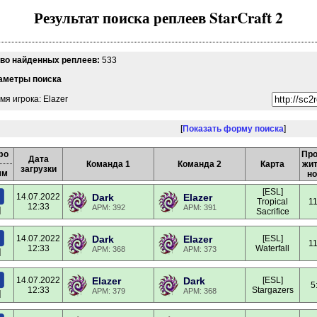
Результат поиска реплеев StarCraft 2
-во найденных реплеев:
533
аметры поиска
мя игрока: Elazer
[
Показать форму поиска
]
фо
Про
Дата
Команда 1
Команда 2
Карта
жит
загрузки
мм
но
[ESL]
14.07.2022
Dark
Elazer
Tropical
11
12:33
APM: 392
APM: 391
]
Sacrifice
14.07.2022
Dark
Elazer
[ESL]
11
12:33
Waterfall
APM: 368
APM: 373
]
14.07.2022
Elazer
Dark
[ESL]
5
12:33
Stargazers
APM: 379
APM: 368
]