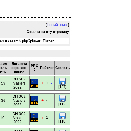
[
Новый поиск
]
Ссылка на эту страницу
дол-
Лига или
PRO
ель-
соревно-
Рейтинг
Скачать
?
сть
вание
DH SC2
-
+
1
:59
Masters
[127]
2022 ...
DH SC2
-
+
-1
:36
Masters
[112]
2022 ...
DH SC2
-
+
1
:19
Masters
[118]
2022 ...