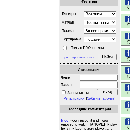
Фильтры
[0
Тип игры
Матчап
[0
Период
Сортировка
[0
Только PRO-реплеи
[
расширенный поиск
]
[0
Авторизация
[0
Логин:
Пароль:
Запомнить меня
[0
[
Регистрация
] [
Забыли пароль?
]
Последние комментарии
[0
Nico
: wow i just dl it and i was
enjoyed to watch HANGPIERR play
[0
he is my favorite zerg player, and