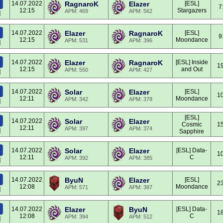
14.07.2022
RagnaroK
Elazer
[ESL]
7
12:15
Stargazers
APM: 469
APM: 562
]
14.07.2022
Elazer
RagnaroK
[ESL]
9
12:15
Moondance
APM: 531
APM: 396
]
14.07.2022
Elazer
RagnaroK
[ESL] Inside
19
12:15
and Out
APM: 550
APM: 427
]
14.07.2022
Solar
Elazer
[ESL]
10
12:11
Moondance
APM: 342
APM: 378
]
[ESL]
14.07.2022
Solar
Elazer
Cosmic
15
12:11
APM: 397
APM: 374
]
Sapphire
14.07.2022
Solar
Elazer
[ESL] Data-
10
12:11
C
APM: 392
APM: 385
]
14.07.2022
ByuN
Elazer
[ESL]
23
12:08
Moondance
APM: 571
APM: 387
]
14.07.2022
Elazer
ByuN
[ESL] Data-
18
12:08
C
APM: 394
APM: 512
]