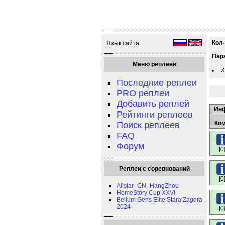
Кол
Язык сайта:
Пар
Меню реплеев
И
Последние реплеи
PRO реплеи
Добавить реплей
Ин
Рейтинги реплеев
Ко
Поиск реплеев
FAQ
Форум
[0
Реплеи с соревнований
[0
Allstar_CN_HangZhou
HomeStory Cup XXVI
Bellum Gens Elite Stara Zagora
2024
[0