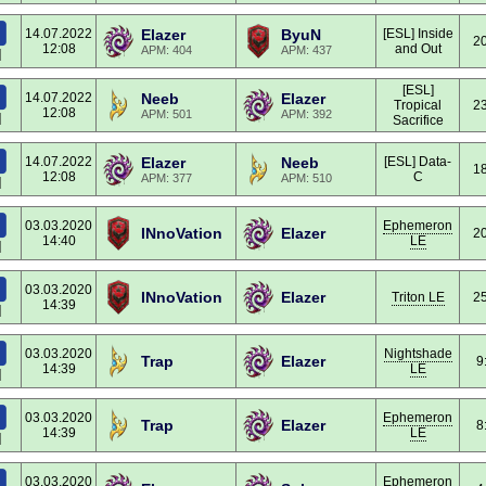
14.07.2022
Elazer
ByuN
[ESL] Inside
20
12:08
and Out
APM: 404
APM: 437
]
[ESL]
14.07.2022
Neeb
Elazer
Tropical
23
12:08
APM: 501
APM: 392
]
Sacrifice
14.07.2022
Elazer
Neeb
[ESL] Data-
18
12:08
C
APM: 377
APM: 510
]
03.03.2020
Ephemeron
INnoVation
Elazer
20
14:40
LE
]
03.03.2020
INnoVation
Elazer
Triton LE
25
14:39
]
03.03.2020
Nightshade
Trap
Elazer
9
14:39
LE
]
03.03.2020
Ephemeron
Trap
Elazer
8
14:39
LE
]
03.03.2020
Ephemeron