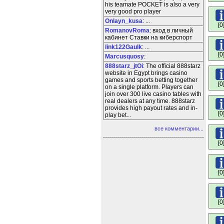
his teamate POCKET is also a very
very good pro player
Onlayn_kusa
: ...
[0
RomanovRoma
: вход в личный
кабинет Ставки на киберспорт
link122Gaulk
: ...
[0
Marcusquosy
:
888starz_jtOi
: The official 888starz
website in Egypt brings casino
games and sports betting together
[0
on a single platform. Players can
join over 300 live casino tables with
real dealers at any time. 888starz
provides high payout rates and in-
[0
play bet...
все комментарии...
[0
[0
[0