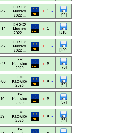
DH SC2
-
+
1
:47
Masters
[93]
2022 ...
DH SC2
-
+
1
:12
Masters
[118]
2022 ...
DH SC2
-
+
1
:42
Masters
[120]
2022 ...
IEM
-
+
0
:45
Katowice
[70]
2020
IEM
-
+
0
:00
Katowice
[62]
2020
IEM
-
+
0
:49
Katowice
[57]
2020
IEM
-
+
0
:29
Katowice
[56]
2020
IEM