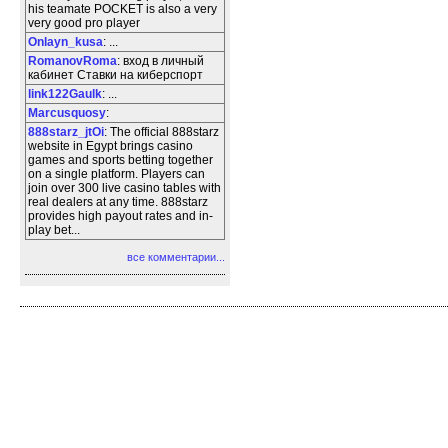
his teamate POCKET is also a very
very good pro player
Onlayn_kusa
: ...
RomanovRoma
: вход в личный
кабинет Ставки на киберспорт
link122Gaulk
: ...
Marcusquosy
:
888starz_jtOi
: The official 888starz
website in Egypt brings casino
games and sports betting together
on a single platform. Players can
join over 300 live casino tables with
real dealers at any time. 888starz
provides high payout rates and in-
play bet...
все комментарии...