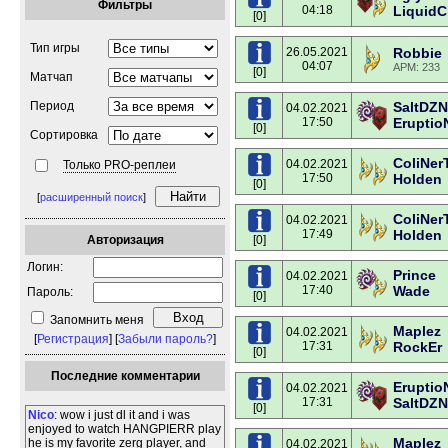
Фильтры
04:18
LiquidC
[0]
Тип игры
26.05.2021
Robbie
04:07
APM: 233
[0]
Матчап
Период
SaltDZN
04.02.2021
17:50
Eruptio
[0]
Сортировка
ColiNer
04.02.2021
Только PRO-реплеи
17:50
Holden
[0]
[
расширенный поиск
]
ColiNer
04.02.2021
17:49
Holden
Авторизация
[0]
Логин:
Prince
04.02.2021
17:40
Wade
Пароль:
[0]
Запомнить меня
Maplez
04.02.2021
[
Регистрация
] [
Забыли пароль?
]
17:31
RockEr
[0]
Последние комментарии
Eruptio
04.02.2021
17:31
SaltDZN
[0]
Nico
: wow i just dl it and i was
enjoyed to watch HANGPIERR play
Maplez
he is my favorite zerg player, and
04.02.2021