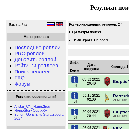
Результат пои
Кол-во найденных реплеев:
27
Язык сайта:
Параметры поиска
Меню реплеев
Имя игрока: EruptioN
Последние реплеи
PRO реплеи
Добавить реплей
Инфо
Рейтинги реплеев
Дата
Команда 1
загрузки
Комм
Поиск реплеев
FAQ
03.12.2021
Eruptio
Форум
20:49
[0]
21.11.2021
Rotter
Реплеи с соревнований
02:09
APM: 189
[0]
Allstar_CN_HangZhou
HomeStory Cup XXVI
26.06.2021
Eruptio
Bellum Gens Elite Stara Zagora
20:44
APM: 189
[0]
2024
ugly
26.05.2021