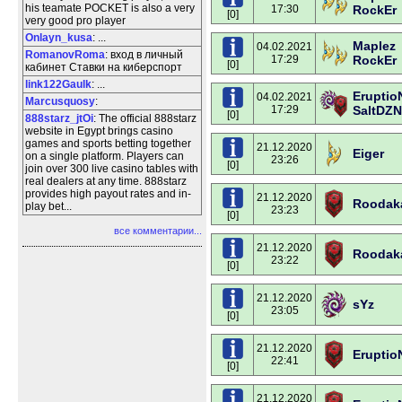
his teamate POCKET is also a very
17:30
RockEr
[0]
very good pro player
Onlayn_kusa
: ...
Maplez
04.02.2021
RomanovRoma
: вход в личный
17:29
RockEr
[0]
кабинет Ставки на киберспорт
link122Gaulk
: ...
Eruptio
04.02.2021
Marcusquosy
:
17:29
SaltDZN
[0]
888starz_jtOi
: The official 888starz
website in Egypt brings casino
games and sports betting together
21.12.2020
Eiger
on a single platform. Players can
23:26
[0]
join over 300 live casino tables with
real dealers at any time. 888starz
provides high payout rates and in-
21.12.2020
Roodak
play bet...
23:23
[0]
все комментарии...
21.12.2020
Roodak
23:22
[0]
21.12.2020
sYz
23:05
[0]
21.12.2020
Eruptio
22:41
[0]
21.12.2020