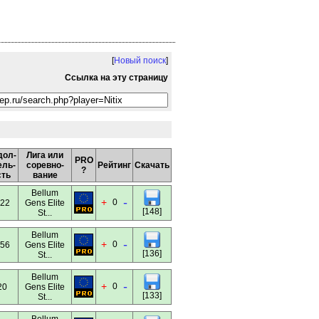
[
Новый поиск
]
Ссылка на эту страницу
дол-
Лига или
PRO
ель-
соревно-
Рейтинг
Скачать
?
сть
вание
Bellum
-
+
0
:22
Gens Elite
[148]
St...
Bellum
-
+
0
:56
Gens Elite
[136]
St...
Bellum
-
+
0
20
Gens Elite
[133]
St...