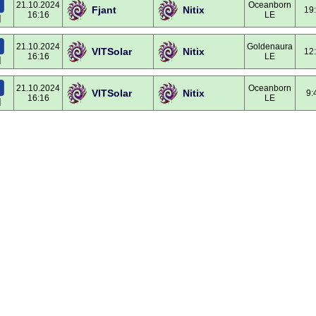
21.10.2024
Oceanborn
Fjant
Nitix
19
16:16
LE
]
21.10.2024
Goldenaura
VITSolar
Nitix
12
16:16
LE
]
21.10.2024
Oceanborn
VITSolar
Nitix
9:
16:16
LE
]