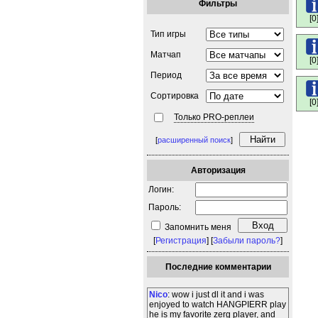
Фильтры
[0
Тип игры
Матчап
[0
Период
Сортировка
[0
Только PRO-реплеи
[
расширенный поиск
]
Авторизация
Логин:
Пароль:
Запомнить меня
[
Регистрация
] [
Забыли пароль?
]
Последние комментарии
Nico
: wow i just dl it and i was
enjoyed to watch HANGPIERR play
he is my favorite zerg player, and