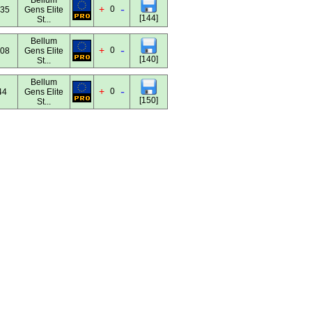
Bellum
-
+
0
:35
Gens Elite
[144]
St...
Bellum
-
+
0
:08
Gens Elite
[140]
St...
Bellum
-
+
0
44
Gens Elite
[150]
St...