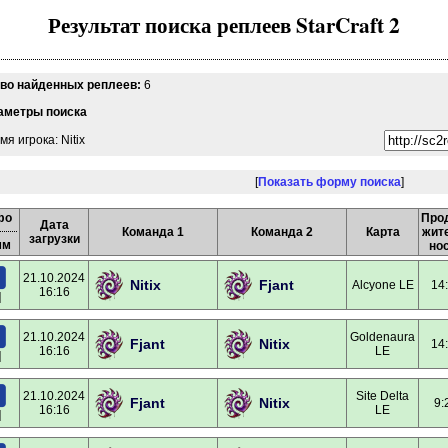
Результат поиска реплеев StarCraft 2
-во найденных реплеев:
6
аметры поиска
мя игрока: Nitix
[
Показать форму поиска
]
фо
Про
Дата
Команда 1
Команда 2
Карта
жит
загрузки
мм
но
21.10.2024
Nitix
Fjant
Alcyone LE
14
16:16
]
21.10.2024
Goldenaura
Fjant
Nitix
14
16:16
LE
]
21.10.2024
Site Delta
Fjant
Nitix
9:
16:16
LE
]