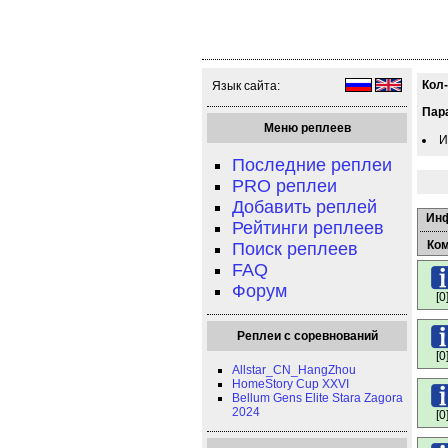
Кол
Язык сайта:
Пар
Меню реплеев
И
Последние реплеи
PRO реплеи
Добавить реплей
Ин
Рейтинги реплеев
Ко
Поиск реплеев
FAQ
Форум
[0
Реплеи с соревнований
[0
Allstar_CN_HangZhou
HomeStory Cup XXVI
Bellum Gens Elite Stara Zagora
2024
[0