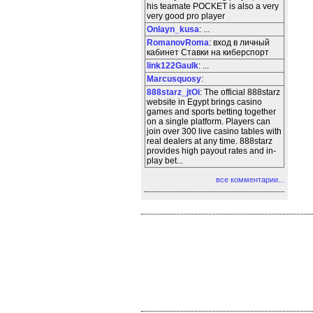
his teamate POCKET is also a very
very good pro player
Onlayn_kusa
: ...
RomanovRoma
: вход в личный
кабинет Ставки на киберспорт
link122Gaulk
: ...
Marcusquosy
:
888starz_jtOi
: The official 888starz
website in Egypt brings casino
games and sports betting together
on a single platform. Players can
join over 300 live casino tables with
real dealers at any time. 888starz
provides high payout rates and in-
play bet...
все комментарии...