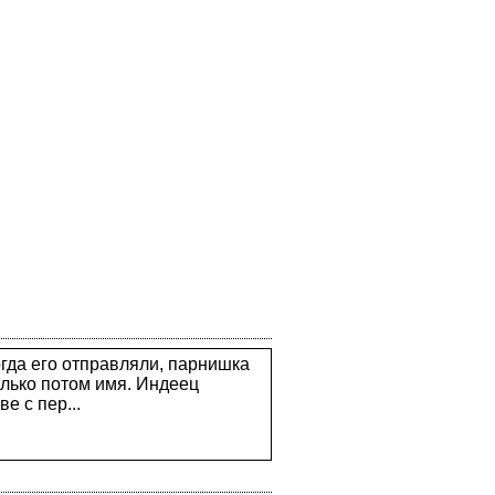
огда его отправляли, парнишка
олько потом имя. Индеец
е с пер...