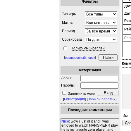
Фильтры
Дат
Дат
Тип игры
Реп
Матчап
Рей
Период
Есл
Сортировка
Только PRO-реплеи
[
расширенный поиск
]
Комм
Авторизация
Логин:
Пароль:
Запомнить меня
[
Регистрация
] [
Забыли пароль?
]
Последние комментарии
Имя:
Nico
: wow i just dl it and i was
enjoyed to watch HANGPIERR play
he is my favorite zerg player, and