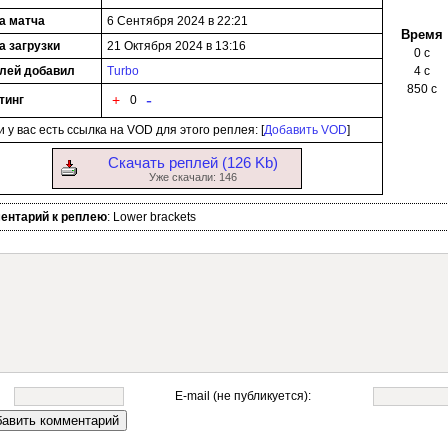
а матча
6 Сентября 2024 в 22:21
Время
а загрузки
21 Октября 2024 в 13:16
0 с
лей добавил
Turbo
4 с
850 с
-
+
тинг
0
и у вас есть ссылка на VOD для этого реплея: [
Добавить VOD
]
Скачать реплей (126 Kb)
Уже скачали: 146
ентарий к реплею
: Lower brackets
E-mail (не публикуется):