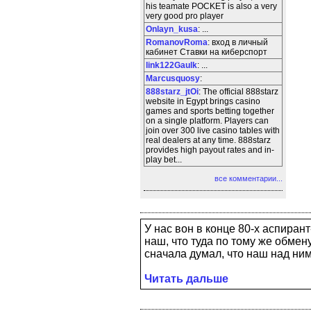
his teamate POCKET is also a very
very good pro player
Onlayn_kusa
: ...
RomanovRoma
: вход в личный
кабинет Ставки на киберспорт
link122Gaulk
: ...
Marcusquosy
:
888starz_jtOi
: The official 888starz
website in Egypt brings casino
games and sports betting together
on a single platform. Players can
join over 300 live casino tables with
real dealers at any time. 888starz
provides high payout rates and in-
play bet...
все комментарии...
У нас вон в конце 80-х аспиран
наш, что туда по тому же обме
сначала думал, что наш над ним 
Читать дальше