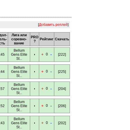
[
Добавить реплей
]
дол-
Лига или
PRO
ель-
соревно-
Рейтинг
Скачать
?
сть
вание
Bellum
-
+
0
:45
Gens Elite
[222]
St...
Bellum
-
+
0
:44
Gens Elite
[225]
St...
Bellum
-
+
0
:57
Gens Elite
[204]
St...
Bellum
-
+
0
:52
Gens Elite
[206]
St...
Bellum
-
+
0
:43
Gens Elite
[202]
St...