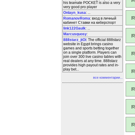
[0
his teamate POCKET is also a very
very good pro player
Onlayn_kusa
: ...
[0
RomanovRoma
: вход в личный
кабинет Ставки на киберспорт
link122Gaulk
: ...
Marcusquosy
:
[0
888starz_jtOi
: The official 888starz
website in Egypt brings casino
games and sports betting together
on a single platform. Players can
[0
join over 300 live casino tables with
real dealers at any time. 888starz
provides high payout rates and in-
play bet...
[0
все комментарии...
[0
[0
[0