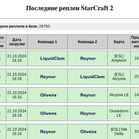
Последние реплеи StarCraft 2
ено реплеев в базе:
28783
фо
Про
Дата
Команда 1
Команда 2
Карта
жит
загрузки
мм
но
21.10.2024
[ESL]
LiquidClem
Reynor
]
16
16:18
Amphion
21.10.2024
[ESL]
Reynor
LiquidClem
]
25
16:18
Alcyone
21.10.2024
Oliveira
Reynor
]
Alcyone LE
24
16:18
21.10.2024
Oceanborn
Oliveira
Reynor
]
42
16:18
LE
21.10.2024
[ESL] Site
Reynor
Oliveira
]
33
16:18
Delta