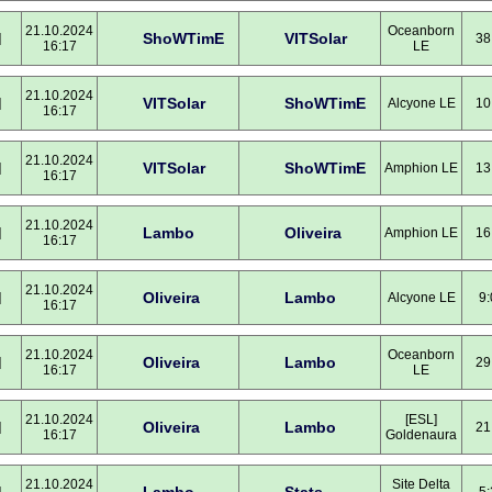
21.10.2024
Oceanborn
ShoWTimE
VITSolar
]
38
16:17
LE
21.10.2024
VITSolar
ShoWTimE
]
Alcyone LE
10
16:17
21.10.2024
VITSolar
ShoWTimE
]
Amphion LE
13
16:17
21.10.2024
Lambo
Oliveira
]
Amphion LE
16
16:17
21.10.2024
Oliveira
Lambo
]
Alcyone LE
9:
16:17
21.10.2024
Oceanborn
Oliveira
Lambo
]
29
16:17
LE
21.10.2024
[ESL]
Oliveira
Lambo
]
21
16:17
Goldenaura
21.10.2024
Site Delta