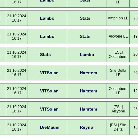
Lambo
Stats
]
5:
16:17
LE
21.10.2024
Lambo
Stats
]
Amphion LE
23
16:17
21.10.2024
Lambo
Stats
]
Alcyone LE
19
16:17
21.10.2024
[ESL]
Stats
Lambo
]
20
16:17
Oceanborn
21.10.2024
Site Delta
VITSolar
Harstem
]
26
16:17
LE
21.10.2024
Oceanborn
VITSolar
Harstem
]
12
16:17
LE
21.10.2024
[ESL]
VITSolar
Harstem
]
25
16:17
Alcyone
21.10.2024
[ESL] Site
DieMauer
Reynor
]
13
16:17
Delta