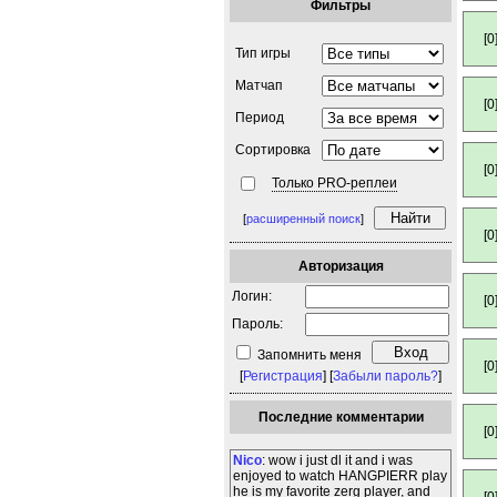
Фильтры
[0
Тип игры
Матчап
[0
Период
Сортировка
[0
Только PRO-реплеи
[
расширенный поиск
]
[0
Авторизация
Логин:
[0
Пароль:
Запомнить меня
[0
[
Регистрация
] [
Забыли пароль?
]
Последние комментарии
[0
Nico
: wow i just dl it and i was
enjoyed to watch HANGPIERR play
he is my favorite zerg player, and