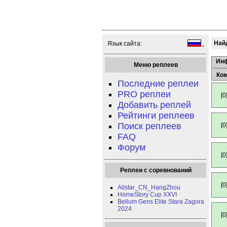
Найд
Язык сайта:
Ин
Меню реплеев
Ко
Последние реплеи
PRO реплеи
[0
Добавить реплей
Рейтинги реплеев
Поиск реплеев
[0
FAQ
Форум
[0
Реплеи с соревнований
[0
Allstar_CN_HangZhou
HomeStory Cup XXVI
Bellum Gens Elite Stara Zagora
2024
[0