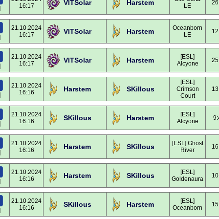
VITSolar
Harstem
26
16:17
LE
]
21.10.2024
Oceanborn
VITSolar
Harstem
12
16:17
LE
]
21.10.2024
[ESL]
VITSolar
Harstem
25
16:17
Alcyone
]
[ESL]
21.10.2024
Harstem
SKillous
Crimson
13
16:16
]
Court
21.10.2024
[ESL]
SKillous
Harstem
9:
16:16
Alcyone
]
21.10.2024
[ESL] Ghost
Harstem
SKillous
16
16:16
River
]
21.10.2024
[ESL]
Harstem
SKillous
10
16:16
Goldenaura
]
21.10.2024
[ESL]
SKillous
Harstem
15
16:16
Oceanborn
]