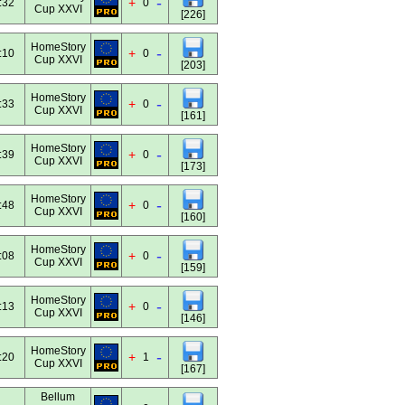
-
+
:32
0
Cup XXVI
[226]
HomeStory
-
+
:10
0
Cup XXVI
[203]
HomeStory
-
+
:33
0
Cup XXVI
[161]
HomeStory
-
+
:39
0
Cup XXVI
[173]
HomeStory
-
+
:48
0
Cup XXVI
[160]
HomeStory
-
+
:08
0
Cup XXVI
[159]
HomeStory
-
+
:13
0
Cup XXVI
[146]
HomeStory
-
+
:20
1
Cup XXVI
[167]
Bellum