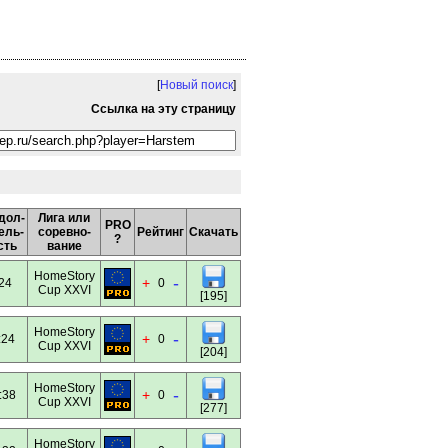
[
Новый поиск
]
Ссылка на эту страницу
дол-
Лига или
PRO
ель-
соревно-
Рейтинг
Скачать
?
сть
вание
HomeStory
-
+
24
0
Cup XXVI
[195]
HomeStory
-
+
:24
0
Cup XXVI
[204]
HomeStory
-
+
:38
0
Cup XXVI
[277]
HomeStory