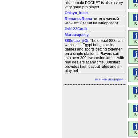
his teamate POCKET is also a very
[0
very good pro player
Onlayn_kusa
: ...
RomanovRoma
: вход в личный
кабинет Ставки на киберспорт
[0
link122Gaulk
: ...
Marcusquosy
:
888starz_jtOi
: The official 888starz
[0
website in Egypt brings casino
games and sports betting together
on a single platform. Players can
join over 300 live casino tables with
[0
real dealers at any time. 888starz
provides high payout rates and in-
play bet...
[0
все комментарии...
[0
[0
[0