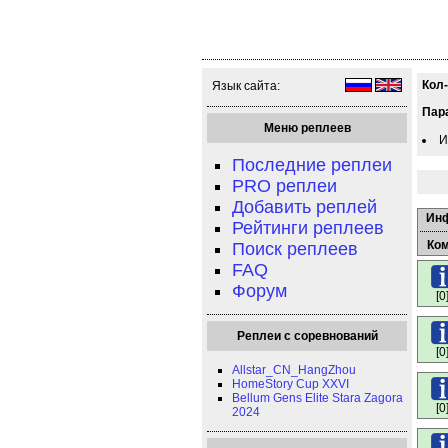
Кол
Язык сайта:
Пар
Меню реплеев
И
Последние реплеи
PRO реплеи
Добавить реплей
Ин
Рейтинги реплеев
Ко
Поиск реплеев
FAQ
Форум
[0
Реплеи с соревнований
[0
Allstar_CN_HangZhou
HomeStory Cup XXVI
Bellum Gens Elite Stara Zagora
[0
2024