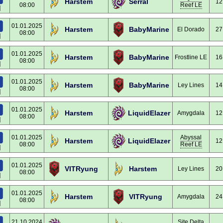
Harstem
Serral
12
08:00
Reef LE
]
01.01.2025
Harstem
BabyMarine
El Dorado
27
08:00
]
01.01.2025
Harstem
BabyMarine
Frostline LE
16
08:00
]
01.01.2025
Harstem
BabyMarine
Ley Lines
14
08:00
]
01.01.2025
Harstem
LiquidElazer
Amygdala
12
08:00
]
01.01.2025
Abyssal
Harstem
LiquidElazer
12
08:00
Reef LE
]
01.01.2025
VITRyung
Harstem
Ley Lines
20
08:00
]
01.01.2025
Harstem
VITRyung
Amygdala
24
08:00
]
21.10.2024
Site Delta