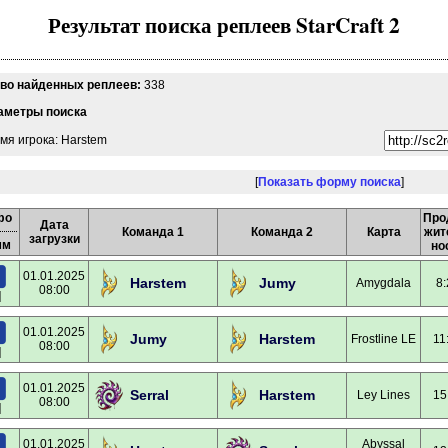
Результат поиска реплеев StarCraft 2
-во найденных реплеев:
338
аметры поиска
мя игрока: Harstem
[
Показать форму поиска
]
фо
Про
Дата
Команда 1
Команда 2
Карта
жит
загрузки
мм
но
01.01.2025
Harstem
Jumy
Amygdala
8:
08:00
]
01.01.2025
Jumy
Harstem
Frostline LE
11
08:00
]
01.01.2025
Serral
Harstem
Ley Lines
15
08:00
]
01.01.2025
Abyssal