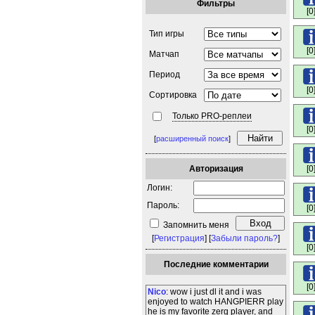
Фильтры
[0
Тип игры
[0
Матчап
Период
[0
Сортировка
Только PRO-реплеи
[0
[
расширенный поиск
]
Авторизация
[0
Логин:
Пароль:
[0
Запомнить меня
[
Регистрация
] [
Забыли пароль?
]
[0
Последние комментарии
[0
Nico
: wow i just dl it and i was
enjoyed to watch HANGPIERR play
he is my favorite zerg player, and