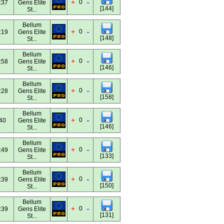
-
+
0
:37
Gens Elite
[144]
St...
Bellum
-
+
0
:19
Gens Elite
[148]
St...
Bellum
-
+
0
:58
Gens Elite
[146]
St...
Bellum
-
+
0
:28
Gens Elite
[158]
St...
Bellum
-
+
0
40
Gens Elite
[146]
St...
Bellum
-
+
0
:49
Gens Elite
[133]
St...
Bellum
-
+
0
:39
Gens Elite
[150]
St...
Bellum
-
+
0
:39
Gens Elite
[131]
St...