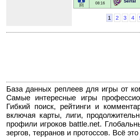
Serral
08:16
[0]
1
2
3
4
База данных реплеев для игры от компа
Самые интересные игры профессио
Гибкий поиск, рейтинги и коммент
включая карты, лиги, продолжительн
профили игроков battle.net. Глобаль
зергов, терранов и протоссов. Всё это