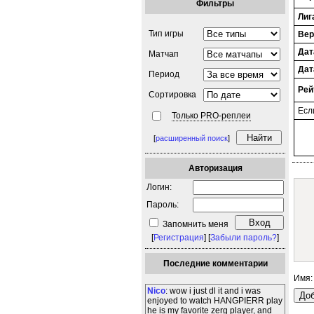
Фильтры
Лиг
Тип игры
Вер
Дат
Матчап
Дат
Период
Рей
Сортировка
Есл
Только PRO-реплеи
[
расширенный поиск
]
Авторизация
Логин:
Пароль:
Запомнить меня
[
Регистрация
] [
Забыли пароль?
]
Последние комментарии
Имя:
Nico
: wow i just dl it and i was
enjoyed to watch HANGPIERR play
he is my favorite zerg player, and