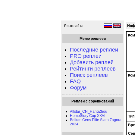
Инф
Язык сайта:
Ком
Меню реплеев
Последние реплеи
PRO реплеи
Добавить реплей
Рейтинги реплеев
Поиск реплеев
Ком
FAQ
Форум
Реплеи с соревнований
Allstar_CN_HangZhou
HomeStory Cup XXVI
Тип
Bellum Gens Elite Stara Zagora
2024
Вре
Сер