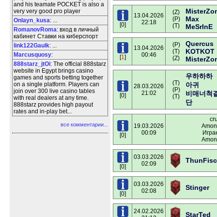
and his teamate POCKET is also a
MisterZo
very very good pro player
(Z)
13.04.2026
Max
(P)
Onlayn_kusa
: ...
22:18
[0]
(T)
MeSrInE
RomanovRoma
: вход в личный
кабинет Ставки на киберспорт
Quercus
(P)
link122Gaulk
: ...
13.04.2026
KOTKOT
(T)
Marcusquosy
:
00:46
[
1
]
(Z)
MisterZo
888starz_jtOi
: The official 888starz
website in Egypt brings casino
우하하하
games and sports betting together
(T)
on a single platform. Players can
아귀
28.03.2026
(P)
join over 300 live casino tables
21:02
비매너척
[0]
(T)
with real dealers at any time.
단
888starz provides high payout
rates and in-play bet...
cr
все комментарии...
19.03.2026
Amon'
00:09
Игра
[0]
Amon'
03.03.2026
ThunFis
02:09
[0]
03.03.2026
Stinger
02:08
[0]
24.02.2026
StarTed