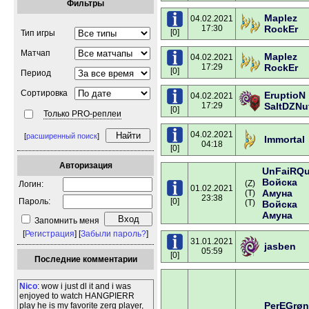
Фильтры
Maplez
04.02.2021
17:30
RockEr
[0]
Тип игры
Матчап
Maplez
04.02.2021
17:29
RockEr
[0]
Период
Сортировка
EruptioN
04.02.2021
17:29
SaltDZNu
[0]
Только PRO-реплеи
04.02.2021
[
расширенный поиск
]
Immortal
04:18
[0]
Авторизация
UnFaiRQ
Войска
(Z)
Логин:
01.02.2021
Амуна
(T)
23:38
Пароль:
[0]
(T)
Войска
Амуна
Запомнить меня
[
Регистрация
] [
Забыли пароль?
]
31.01.2021
jasben
05:59
[0]
Последние комментарии
Nico
: wow i just dl it and i was
enjoyed to watch HANGPIERR
PerEGrøn
play he is my favorite zerg player,