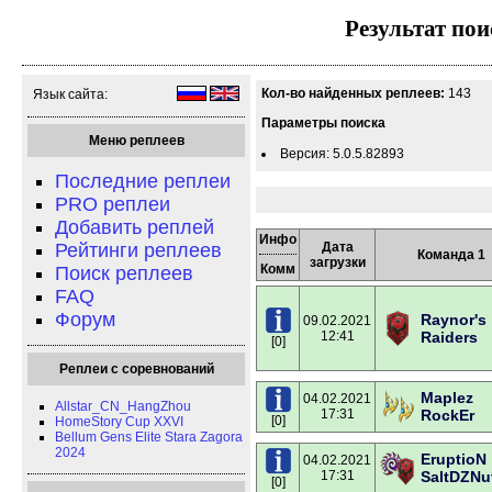
Результат пои
Кол-во найденных реплеев:
143
Язык сайта:
Параметры поиска
Меню реплеев
Версия: 5.0.5.82893
Последние реплеи
PRO реплеи
Добавить реплей
Инфо
Рейтинги реплеев
Дата
Команда 1
загрузки
Комм
Поиск реплеев
FAQ
Форум
Raynor's
09.02.2021
12:41
Raiders
[0]
Реплеи с соревнований
Maplez
04.02.2021
Allstar_CN_HangZhou
17:31
RockEr
[0]
HomeStory Cup XXVI
Bellum Gens Elite Stara Zagora
2024
EruptioN
04.02.2021
17:31
SaltDZNu
[0]