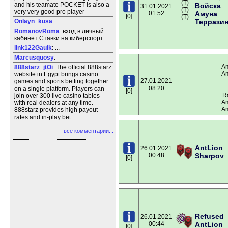
(T)
and his teamate POCKET is also a
Войска
31.01.2021
(T)
very very good pro player
01:52
Амуна
[0]
(T)
Onlayn_kusa
: ...
Террази
RomanovRoma
: вход в личный
кабинет Ставки на киберспорт
link122Gaulk
: ...
Marcusquosy
:
Am
888starz_jtOi
: The official 888starz
Am
website in Egypt brings casino
27.01.2021
games and sports betting together
08:20
on a single platform. Players can
[0]
R
join over 300 live casino tables
Am
with real dealers at any time.
Am
888starz provides high payout
rates and in-play bet...
все комментарии...
AntLion
26.01.2021
00:48
Sharpov
[0]
Refused
26.01.2021
00:44
AntLion
[0]