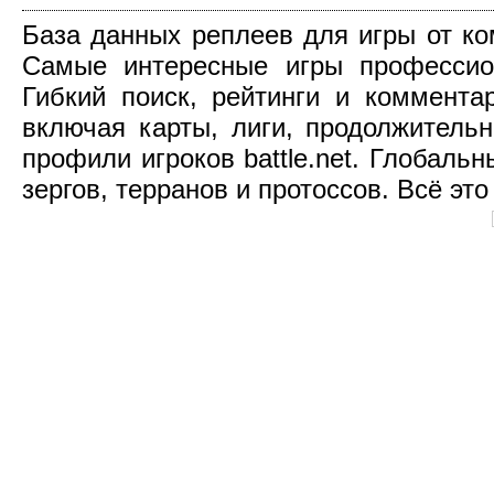
База данных реплеев для игры от компа
Самые интересные игры профессио
Гибкий поиск, рейтинги и коммент
включая карты, лиги, продолжительн
профили игроков battle.net. Глобаль
зергов, терранов и протоссов. Всё это