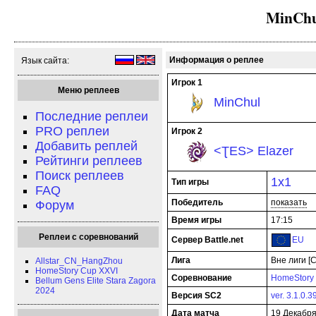
MinChul
Информация о реплее
Язык сайта:
Игрок 1
Меню реплеев
MinChul
Последние реплеи
PRO реплеи
Игрок 2
Добавить реплей
<ƮES>
Elazer
Рейтинги реплеев
Поиск реплеев
1x1
Тип игры
FAQ
Победитель
показать
Форум
Время игры
17:15
Реплеи с соревнований
Сервер Battle.net
EU
Лига
Вне лиги [
Allstar_CN_HangZhou
HomeStory Cup XXVI
Соревнование
HomeStory 
Bellum Gens Elite Stara Zagora
2024
Версия SC2
ver. 3.1.0.
Дата матча
19 Декабря