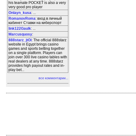
his teamate POCKET is also a very
very good pro player
Onlayn_kusa
: ...
RomanovRoma
: вход в личный
кабинет Ставки на киберспорт
link122Gaulk
: ...
Marcusquosy
:
888starz_jtOi
: The official 888starz
website in Egypt brings casino
games and sports betting together
on a single platform. Players can
join over 300 live casino tables with
real dealers at any time. 888starz
provides high payout rates and in-
play bet...
все комментарии...