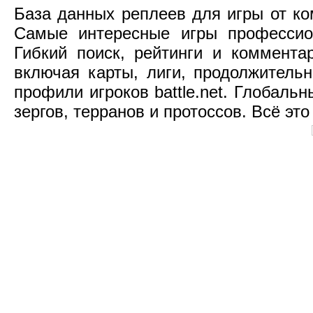
База данных реплеев для игры от компа
Самые интересные игры профессио
Гибкий поиск, рейтинги и коммент
включая карты, лиги, продолжительн
профили игроков battle.net. Глобаль
зергов, терранов и протоссов. Всё это